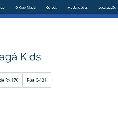
ício
O Krav-Magá
Cursos
Modalidades
Localização
agá Kids
 de R$ 170
Rua C-131