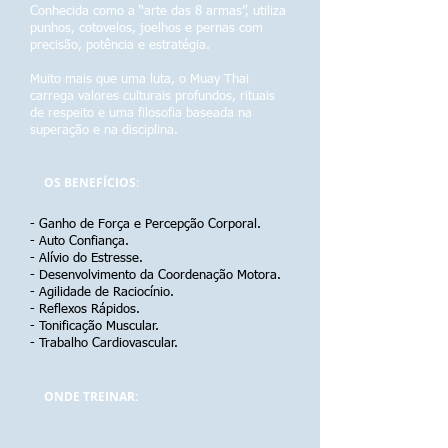
Conhecida como a “arte das 8 armas”, utiliza
punhos, cotovelos, joelhos e pernas com
precisão, potência e estratégia.
Muito mais que uma luta, o Muay Thai
carrega valores culturais profundos, rituais
de respeito e uma filosofia baseada na
superação e na disciplina.
OS BENEFÍCIOS:
- Ganho de Força e Percepção Corporal.
- Auto Confiança.
- Alívio do Estresse.
- Desenvolvimento da Coordenação Motora.
- Agilidade de Raciocínio.
- Reflexos Rápidos.
- Tonificação Muscular.
- Trabalho Cardiovascular.
ONDE TREINAR: