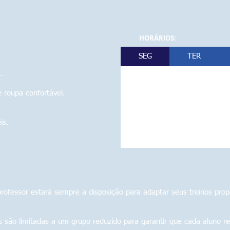
HORÁRIOS:
SEG
TER
.
 roupa confortável
.
is.
ofessor estará sempre a disposição para adaptar seus treinos pro
 são limitadas a um grupo reduzido para garantir que cada aluno r