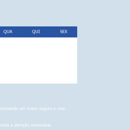
QUA
QUI
SEX
porcinando um treino seguro e com
eceba a atenção necessária.