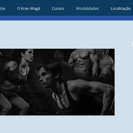
ício
O Krav-Magá
Cursos
Modalidades
Localização