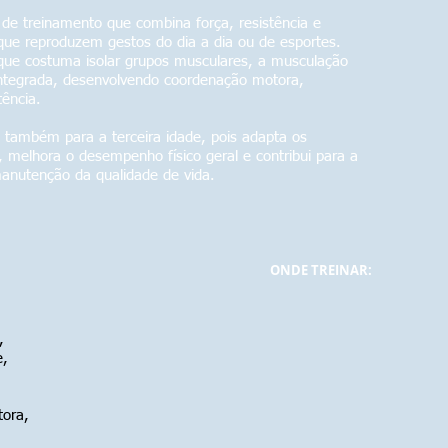
de treinamento que combina força, resistência e
que reproduzem gestos do dia a dia ou de esportes.
 que costuma isolar grupos musculares, a musculação
 integrada, desenvolvendo coordenação motora,
tência.
s e também para a terceira idade, pois adapta os
s, melhora o desempenho físico geral e contribui para a
anutenção da qualidade de vida.
ONDE TREINAR:
,
e,
ora,