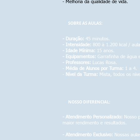
- Melhoria da qualidade de vida.
SOBRE AS AULAS:
- Duração:
45 minutos.
- Intensidade:
800 à 1.200 kcal / aula
- Idade Mínima:
15 anos.
- Equipamentos:
Garrafinha de água e
- Professores:
Lucas Rosa.
-
Média de Alunos por Turma:
1 a 4.
-
Nível da Turma:
Mista, todos os níve
NOSSO DIFERENCIAL:
- Atendimento Personalizado:
Nosso pr
maior rendimento e resultados.
- Atendimento Exclusivo:
Nossas aulas