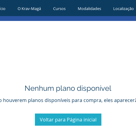
ício
O Krav-Magá
Cursos
Modalidades
Localização
Nenhum plano disponível
 houverem planos disponíveis para compra, eles aparecerã
Voltar para Página inicial