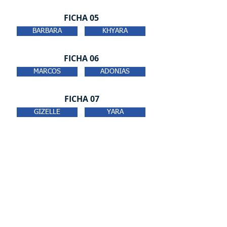
FICHA 05
BARBARA
KHYARA
FICHA 06
MARCOS
ADONIAS
FICHA 07
GIZELLE
YARA
FICHA 08
HENRIQUE
MURILO
© 2025 - Centro de Treinamento